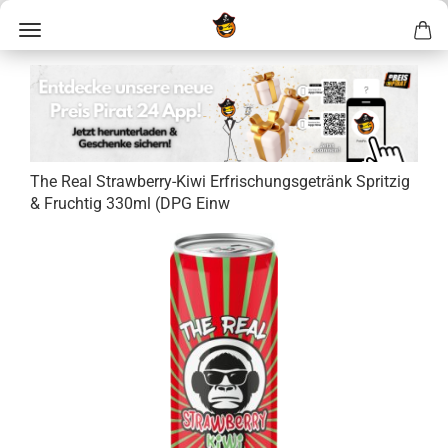
The Real Strawberry-​Kiwi Er­fri­schungs­ge­tränk Sprit­zig
& Fruch­tig 330ml (DPG Einw