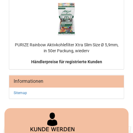
PU­RI­ZE Rain­bow Ak­tiv­koh­le­fil­ter Xtra Slim Size Ø 5,9mm,
in 50er Pa­ckung, wie­derv
Händlerpreise für registrierte Kunden
Informationen
Sitemap