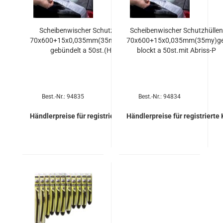
Schei­ben­wi­scher Schutz­hül­len
Schei­ben­wi­scher Schutz­hül­len
70x600+15x0,035mm(35my)gummi
70x600+15x0,035mm(35my)ge
ge­bün­delt a 50st.(Heck
blockt a 50st.mit Abriss-​​P
Best.-Nr.: 94835
Best.-Nr.: 94834
Händlerpreise für registrierte Kunden
Händlerpreise für registrierte