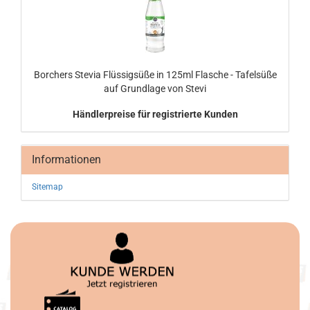
Bor­chers Ste­via Flüs­sigsü­ße in 125ml Fla­sche - Ta­fel­sü­ße
auf Grund­la­ge von Stevi
Händlerpreise für registrierte Kunden
Informationen
Sitemap