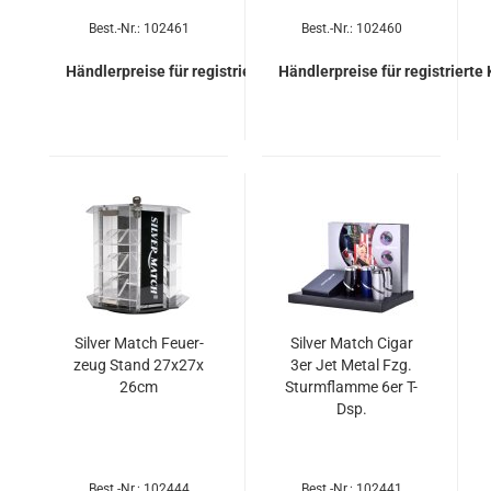
Best.-Nr.: 102461
Best.-Nr.: 102460
Händlerpreise für registrierte Kunden
Händlerpreise für registrierte
Sil­ver Match Feu­er­
Sil­ver Match Cigar
zeug Stand 27x27x
3er Jet Metal Fzg.
26cm
Sturm­flam­me 6er T-
Dsp.
Best.-Nr.: 102444
Best.-Nr.: 102441