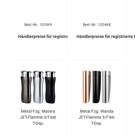
Best.-Nr.: 102469
Best.-Nr.: 102468
Händlerpreise für registrierte Kunden
Händlerpreise für registrierte
Metal Fzg. Ma­te­ra
Metal Fzg. Wanda
JET-​Flam­me 3/f 6er
JET-​Flam­me 3/f 9er
T-Dsp.
T-Dsp.