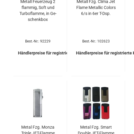
Me­tall Feu­er­zeug 2
Me­tall Fzg. Clima Jet
flam­mig, Soft und
Flame Me­tal­lic Co­lors
Tur­bo­flam­me, in Ge­
6/s in 6er T-Dsp.
schenk­box
Best.-Nr.: 92229
Best.-Nr.: 102623
Händlerpreise für registrierte Kunden
Händlerpreise für registrierte
Metal Fzg. Monza
Metal Fzg. Smart
Trip­le JET-​Flam­me
Dou­ble JET-​Flam­me