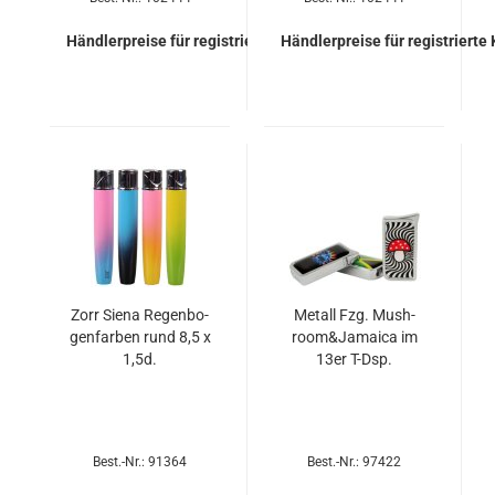
Händlerpreise für registrierte Kunden
Händlerpreise für registrierte
Zorr Siena Re­gen­bo­
Me­tall Fzg. Mush­
gen­far­ben rund 8,5 x
room&Ja­mai­ca im
1,5d.
13er T-Dsp.
Best.-Nr.: 91364
Best.-Nr.: 97422