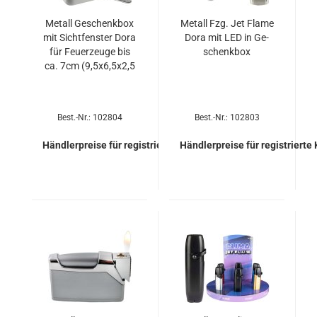
Me­tall Ge­schenk­box
Me­tall Fzg. Jet Flame
mit Sicht­fens­ter Dora
Dora mit LED in Ge­
für Feu­er­zeu­ge bis
schenk­box
ca. 7cm (9,5x6,5x2,5
Best.-Nr.: 102804
Best.-Nr.: 102803
Händlerpreise für registrierte Kunden
Händlerpreise für registrierte