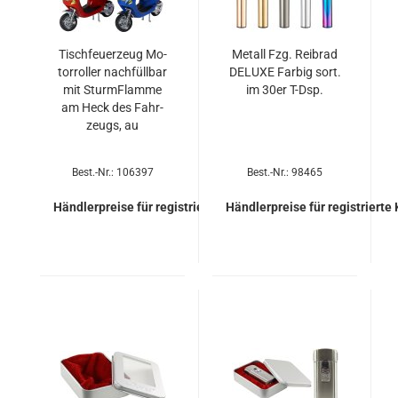
Tisch­feu­er­zeug Mo­
Me­tall Fzg. Reib­rad
tor­rol­ler nach­füll­bar
DE­LU­XE Far­big sort.
mit Sturm­Flam­me
im 30er T-Dsp.
am Heck des Fahr­
zeugs, au
Best.-Nr.: 106397
Best.-Nr.: 98465
Händlerpreise für registrierte Kunden
Händlerpreise für registrierte