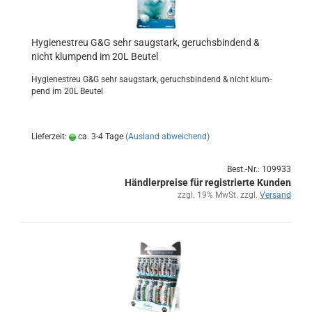
Hy­gie­nestreu G&G sehr saug­stark, ge­ruchs­bin­dend &
nicht klum­pend im 20L Beu­tel
Hy­gie­nestreu G&G sehr saug­stark, ge­ruchs­bin­dend & nicht klum­
pend im 20L Beu­tel
Lieferzeit:
ca. 3-4 Tage
(Ausland abweichend)
Best.-Nr.: 109933
Händlerpreise für registrierte Kunden
zzgl. 19% MwSt. zzgl.
Versand