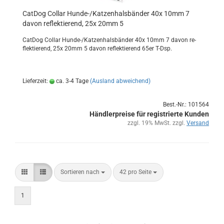
Cat­Dog Col­lar Hunde-​​/Kat­zen­hals­bän­der 40x 10mm 7
davon re­flek­tie­rend, 25x 20mm 5
Cat­Dog Col­lar Hunde-​/Kat­zen­hals­bän­der 40x 10mm 7 davon re­
flek­tie­rend, 25x 20mm 5 davon re­flek­tie­rend 65er T-Dsp.
Lieferzeit:
ca. 3-4 Tage
(Ausland abweichend)
Best.-Nr.: 101564
Händlerpreise für registrierte Kunden
zzgl. 19% MwSt. zzgl.
Versand
Sortieren nach
42 pro Seite
1