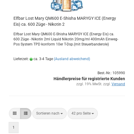
Elf­bar Lost Mary QM600 E-​Shi­sha MA­RY­GY ICE (En­er­gy
Eis) ca. 600 Züge - Ni­ko­tin 2
Elf­bar Lost Mary QM600 E-​Shisha MA­RY­GY ICE (En­er­gy Eis) ca.
600 Züge - Ni­ko­tin 2ml Li­quid Ni­ko­tin 20mg/ml 400mAh Einweg-​
Pos Sys­tem TPD kon­form 10er T-Dsp.(mit Steu­er­ban­de­ro­le)
Lieferzeit:
ca. 3-4 Tage
(Ausland abweichend)
Best.-Nr.: 105990
Händlerpreise für registrierte Kunden
zzgl. 19% MwSt. zzgl.
Versand
Sortieren nach
42 pro Seite
1