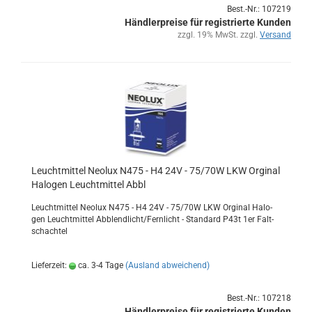
Best.-Nr.: 107219
Händlerpreise für registrierte Kunden
zzgl. 19% MwSt. zzgl.
Versand
Leucht­mit­tel Neo­lux N475 - H4 24V - 75/70W LKW Or­gi­nal
Ha­lo­gen Leucht­mit­tel Abbl
Leucht­mit­tel Neo­lux N475 - H4 24V - 75/70W LKW Or­gi­nal Ha­lo­
gen Leucht­mit­tel Ab­blend­licht/Fern­licht - Stan­dard P43t 1er Falt­
schach­tel
Lieferzeit:
ca. 3-4 Tage
(Ausland abweichend)
Best.-Nr.: 107218
Händlerpreise für registrierte Kunden