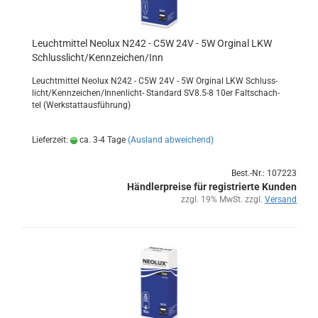
Leucht­mit­tel Neo­lux N242 - C5W 24V - 5W Or­gi­nal LKW
Schluss­licht/Kenn­zei­chen/Inn
Leucht­mit­tel Neo­lux N242 - C5W 24V - 5W Or­gi­nal LKW Schluss­
licht/Kenn­zei­chen/Innenlicht-​ Stan­dard SV8.5-8 10er Falt­schach­
tel (Werk­statt­aus­füh­rung)
Lieferzeit:
ca. 3-4 Tage
(Ausland abweichend)
Best.-Nr.: 107223
Händlerpreise für registrierte Kunden
zzgl. 19% MwSt. zzgl.
Versand