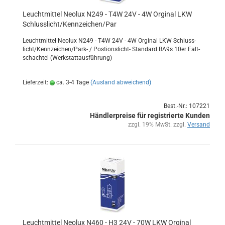
Leucht­mit­tel Neo­lux N249 - T4W 24V - 4W Or­gi­nal LKW
Schluss­licht/Kenn­zei­chen/Par
Leucht­mit­tel Neo­lux N249 - T4W 24V - 4W Or­gi­nal LKW Schluss­
licht/Kenn­zei­chen/Park- / Postionslicht-​ Stan­dard BA9s 10er Falt­
schach­tel (Werk­statt­aus­füh­rung)
Lieferzeit:
ca. 3-4 Tage
(Ausland abweichend)
Best.-Nr.: 107221
Händlerpreise für registrierte Kunden
zzgl. 19% MwSt. zzgl.
Versand
Leucht­mit­tel Neo­lux N460 - H3 24V - 70W LKW Or­gi­nal