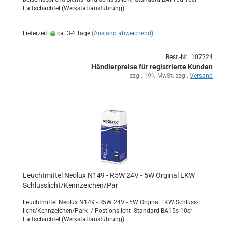
Falt­schach­tel (Werk­statt­aus­füh­rung)
Lieferzeit:
ca. 3-4 Tage
(Ausland abweichend)
Best.-Nr.: 107224
Händlerpreise für registrierte Kunden
zzgl. 19% MwSt. zzgl.
Versand
Leucht­mit­tel Neo­lux N149 - R5W 24V - 5W Or­gi­nal LKW
Schluss­licht/Kenn­zei­chen/Par
Leucht­mit­tel Neo­lux N149 - R5W 24V - 5W Or­gi­nal LKW Schluss­
licht/Kenn­zei­chen/Park- / Postionslicht-​ Stan­dard BA15s 10er
Falt­schach­tel (Werk­statt­aus­füh­rung)