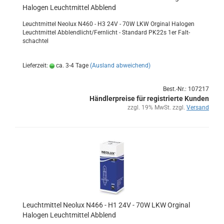
Ha­lo­gen Leucht­mit­tel Ab­blend
Leucht­mit­tel Neo­lux N460 - H3 24V - 70W LKW Or­gi­nal Ha­lo­gen
Leucht­mit­tel Ab­blend­licht/Fern­licht - Stan­dard PK22s 1er Falt­
schach­tel
Lieferzeit:
ca. 3-4 Tage
(Ausland abweichend)
Best.-Nr.: 107217
Händlerpreise für registrierte Kunden
zzgl. 19% MwSt. zzgl.
Versand
Leucht­mit­tel Neo­lux N466 - H1 24V - 70W LKW Or­gi­nal
Ha­lo­gen Leucht­mit­tel Ab­blend