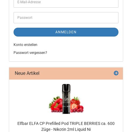
ANMELDEN
Konto erstellen
Passwort vergessen?
Neue Artikel
Elf­bar ELFA CP Pre­fil­led Pod TRIP­LE BER­RIES ca. 600
Züge - Ni­ko­tin 2ml Li­quid Ni