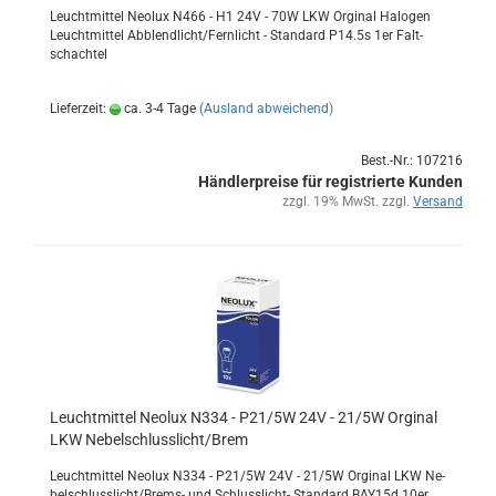
Leucht­mit­tel Neo­lux N466 - H1 24V - 70W LKW Or­gi­nal Ha­lo­gen
Leucht­mit­tel Ab­blend­licht/Fern­licht - Stan­dard P14.5s 1er Falt­
schach­tel
Lieferzeit:
ca. 3-4 Tage
(Ausland abweichend)
Best.-Nr.: 107216
Händlerpreise für registrierte Kunden
zzgl. 19% MwSt. zzgl.
Versand
Leucht­mit­tel Neo­lux N334 - P21/5W 24V - 21/5W Or­gi­nal
LKW Ne­bel­schluss­licht/Brem
Leucht­mit­tel Neo­lux N334 - P21/5W 24V - 21/5W Or­gi­nal LKW Ne­
bel­schluss­licht/Brems-​ und Schlusslicht-​ Stan­dard BAY15d 10er