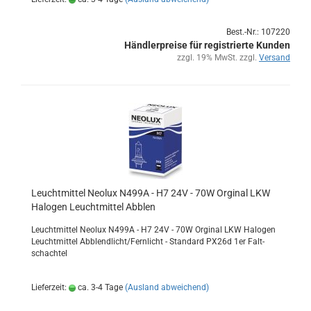
Best.-Nr.: 107220
Händlerpreise für registrierte Kunden
zzgl. 19% MwSt. zzgl.
Versand
Leucht­mit­tel Neo­lux N499A - H7 24V - 70W Or­gi­nal LKW
Ha­lo­gen Leucht­mit­tel Ab­blen
Leucht­mit­tel Neo­lux N499A - H7 24V - 70W Or­gi­nal LKW Ha­lo­gen
Leucht­mit­tel Ab­blend­licht/Fern­licht - Stan­dard PX26d 1er Falt­
schach­tel
Lieferzeit:
ca. 3-4 Tage
(Ausland abweichend)