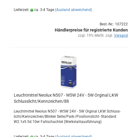
Lieferzeit:
ca. 3-4 Tage
(Ausland abweichend)
Best.-Nr.: 107222
Händlerpreise für registrierte Kunden
zzgl. 19% MwSt. zzgl.
Versand
Leucht­mit­tel Neo­lux N507 - W5W 24V - 5W Or­gi­nal LKW
Schluss­licht/Kenn­zei­chen/Bli
Leucht­mit­tel Neo­lux N507 - W5W 24V - 5W Or­gi­nal LKW Schluss­
licht/Kenn­zei­chen/Blin­ker Seite/Park-/Positionslicht-​ Stan­dard
W2.1x9.5d 10er Falt­schach­tel (Werk­statt­aus­füh­rung)
Lieferzeit:
ca. 3-4 Tage
(Ausland abweichend)