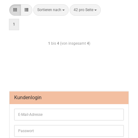
Sortieren nach
42 pro Seite
1
1
bis
4
(von insgesamt
4
)
Kundenlogin