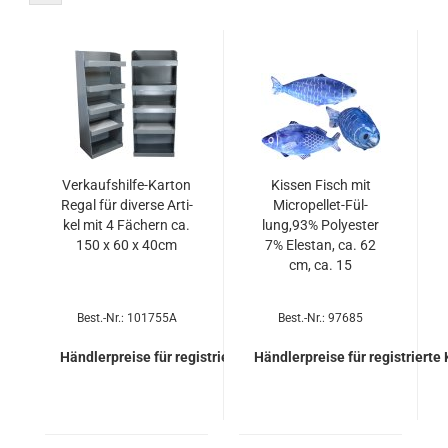
Verkaufshilfe-​​Kar­ton
Kis­sen Fisch mit
Regal für di­ver­se Ar­ti­
Micropellet-​​Fül­
kel mit 4 Fä­chern ca.
lung,93% Po­ly­es­ter
150 x 60 x 40cm
7% Ele­stan, ca. 62
cm, ca. 15
Best.-Nr.: 101755A
Best.-Nr.: 97685
Händlerpreise für registrierte Kunden
Händlerpreise für registrierte