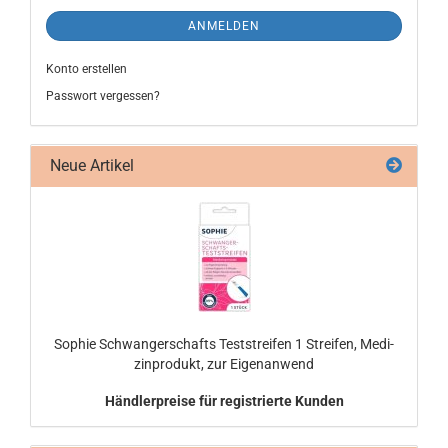
ANMELDEN
Konto erstellen
Passwort vergessen?
Neue Artikel
So­phie Schwan­ger­schafts Test­strei­fen 1 Strei­fen, Me­di­
zin­pro­dukt, zur Ei­gen­an­wend
Händlerpreise für registrierte Kunden