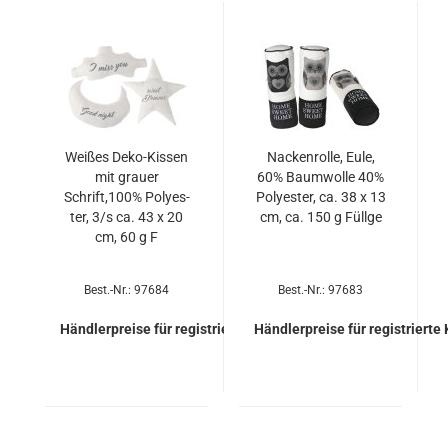
Wei­ßes Deko-​Kis­sen
Na­cken­rol­le, Eule,
mit grau­er
60% Baum­wol­le 40%
Schrift,100% Po­ly­es­
Po­ly­es­ter, ca. 38 x 13
ter, 3/s ca. 43 x 20
cm, ca. 150 g Füll­ge
cm, 60 g F
Best.-Nr.: 97684
Best.-Nr.: 97683
Händlerpreise für registrierte Kunden
Händlerpreise für registrierte