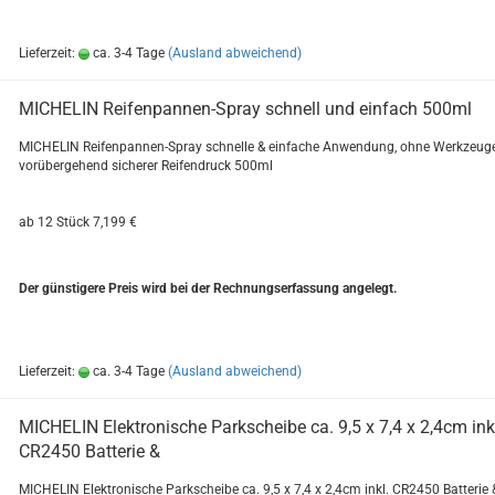
Lieferzeit:
ca. 3-4 Tage
(Ausland abweichend)
MI­CHE­LIN Reifenpannen-​​Spray schnell und ein­fach 500ml
MI­CHE­LIN Reifenpannen-​Spray schnel­le & ein­fa­che An­wen­dung, ohne Werk­zeu­g
vor­über­ge­hend si­che­rer Rei­fen­druck 500ml
ab 12 Stück 7,199 €
Der güns­ti­ge­re Preis wird bei der Rech­nungs­er­fas­sung an­ge­legt.
Lieferzeit:
ca. 3-4 Tage
(Ausland abweichend)
MI­CHE­LIN Elek­tro­ni­sche Park­schei­be ca. 9,5 x 7,4 x 2,4cm ink
CR2450 Bat­te­rie &
MI­CHE­LIN Elek­tro­ni­sche Park­schei­be ca. 9,5 x 7,4 x 2,4cm inkl. CR2450 Bat­te­rie 