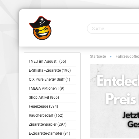
Startseite
»
Fahrzeugpfle
! NEU im August ! (55)
E-Shisha~Zigarette (196)
QIX Pure Energy Sniff (1)
! MEGA Aktionen ! (9)
Shop Artikel (866)
Feuerzeuge (594)
Raucherbedarf (162)
Zigarettenpapier (297)
E-Zigarette-Dampfer (91)