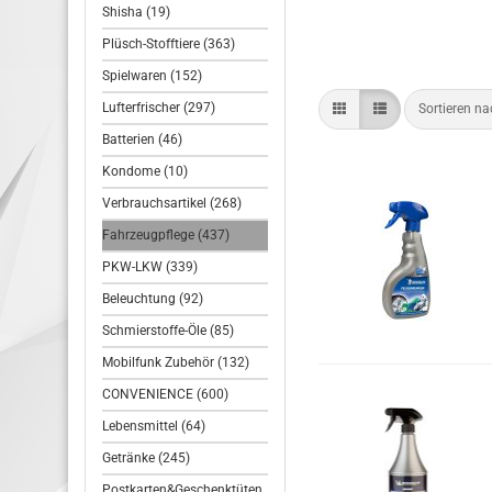
Shisha (19)
Plüsch-Stofftiere (363)
Spielwaren (152)
Lufterfrischer (297)
Sortieren n
Batterien (46)
Kondome (10)
Verbrauchsartikel (268)
Fahrzeugpflege (437)
PKW-LKW (339)
Beleuchtung (92)
Schmierstoffe-Öle (85)
Mobilfunk Zubehör (132)
CONVENIENCE (600)
Lebensmittel (64)
Getränke (245)
Postkarten&Geschenktüten