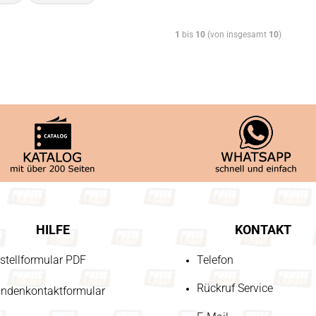
1
bis
10
(von insgesamt
10
)
HILFE
KONTAKT
stellformular PDF
Telefon
Rückruf Service
ndenkontaktformular