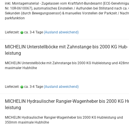
inkl. Mon­ta­ge­ma­te­ri­al - Zu­ge­las­sen vom Kraftfahrt-​Bundesamt (ECE-​Genehmig
Nr. 10R-​0610067), au­to­ma­ti­sches Ein­stel­len / Auf­run­den bei Still­stand nach ca.
Se­kun­den (durch Be­we­gungs­sen­sor) & ma­nu­el­les Vor­stel­len der Park­zeit / Nach
park­funk­ti­on
Lieferzeit:
ca. 3-4 Tage
(Ausland abweichend)
MI­CHE­LIN Un­ter­stell­bö­cke mit Zahn­stan­ge bis 2000 KG Hub­
leis­tung
MI­CHE­LIN Un­ter­stell­bö­cke mit Zahn­stan­ge bis 2000 KG Hub­leis­tung und 428
ma­xi­ma­ler Hub­hö­he
Lieferzeit:
ca. 3-4 Tage
(Ausland abweichend)
MI­CHE­LIN Hy­drau­li­scher Rangier-​​Wa­gen­he­ber bis 2000 KG H
leis­tung
MI­CHE­LIN Hy­drau­li­scher Rangier-​Wagenheber bis 2000 KG Hub­leis­tung und
350mm ma­xi­ma­le Hub­hö­he