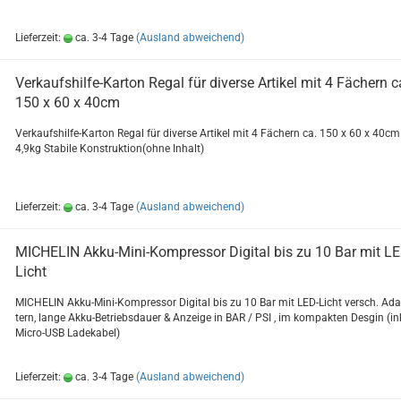
Lieferzeit:
ca. 3-4 Tage
(Ausland abweichend)
Verkaufshilfe-​​Kar­ton Regal für di­ver­se Ar­ti­kel mit 4 Fä­chern c
150 x 60 x 40cm
Verkaufshilfe-​Karton Regal für di­ver­se Ar­ti­kel mit 4 Fä­chern ca. 150 x 60 x 40cm
4,9kg Sta­bi­le Kon­struk­ti­on(ohne In­halt)
Lieferzeit:
ca. 3-4 Tage
(Ausland abweichend)
MI­CHE­LIN Akku-​Mini-​Kompressor Di­gi­tal bis zu 10 Bar mit LE
Licht
MI­CHE­LIN Akku-​Mini-Kompressor Di­gi­tal bis zu 10 Bar mit LED-​Licht versch. Ad­
tern, lange Akku-​Betriebsdauer & An­zei­ge in BAR / PSI , im kom­pak­ten Des­gin (in
Micro-​USB La­de­ka­bel)
Lieferzeit:
ca. 3-4 Tage
(Ausland abweichend)