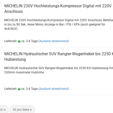
MI­CHE­LIN 230V Hochleistungs-​​Kom­pres­sor Di­gi­tal mit 220V
An­schluss
MI­CHE­LIN 230V Hochleistungs-​Kompressor Di­gi­tal mit 220V An­schluss, Be­fül­l
in bis zu 80 Sek., lei­ser Motor, An­zei­ge in Bar / PSI / KPA (auch ge­eig­net für
4x4/SUV)
Lieferzeit:
ca. 3-4 Tage
(Ausland abweichend)
MI­CHE­LIN Hy­drau­li­scher SUV Rangier-​​Wa­gen­he­ber bis 2250
Hub­leis­tung
MI­CHE­LIN Hy­drau­li­scher SUV Rangier-​Wagenheber bis 2250 KG Hub­leis­tung mi
530mm ma­xi­ma­ler Hub­hö­he
Lieferzeit:
ca. 3-4 Tage
(Ausland abweichend)
ach
42 pro Seite