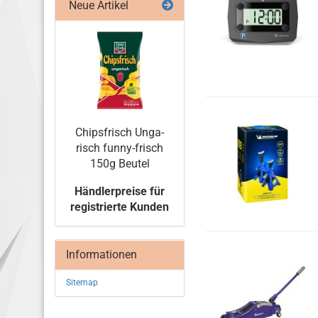
Neue Artikel
Chips­frisch Un­ga­
risch funny-​frisch
150g Beu­tel
Händlerpreise für
registrierte Kunden
Informationen
Sitemap