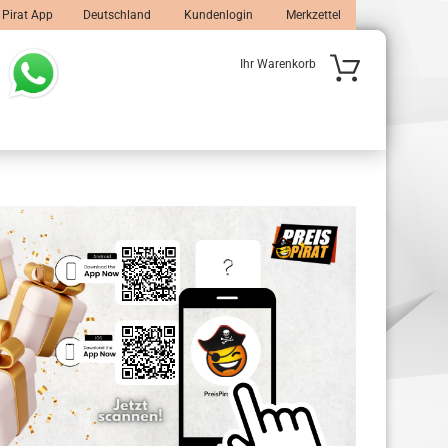
 Pirat App
Deutschland
Kundenlogin
Merkzettel
Ihr Warenkorb
 erstellen
wort vergessen?