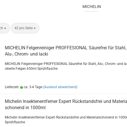
MICHELIN
ach
42 pro Seite
MI­CHE­LIN Fel­gen­rei­ni­ger PROF­FE­SIO­NAL Säu­re­frei für Stahl,
Alu-, Chrom-​​ und lacki
MI­CHE­LIN Fel­gen­rei­ni­ger PROF­FE­SIO­NAL Säu­re­frei für Stahl, Alu-, Chrom-​ und la
ckier­te Fel­gen 650ml Sprüh­fla­sche
Lieferzeit:
ca. 3-4 Tage
(Ausland abweichend)
Mi­che­lin In­sek­ten­ent­fer­ner Ex­pert Rück­stands­frei und Ma­te­ri­a
scho­nend in 1000ml
Mi­che­lin In­sek­ten­ent­fer­ner Ex­pert Rück­stands­frei und Ma­te­ri­al­scho­nend in 100
Sprüh­fla­sche