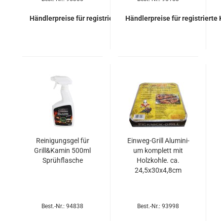
Händlerpreise für registrierte Kunden
Händlerpreise für registrierte
Rei­ni­gungs­gel für
Einweg-​​Grill Alu­mi­ni­
Grill&Kamin 500ml
um kom­plett mit
Sprüh­fla­sche
Holz­koh­le. ca.
24,5x30x4,8cm
Best.-Nr.: 94838
Best.-Nr.: 93998