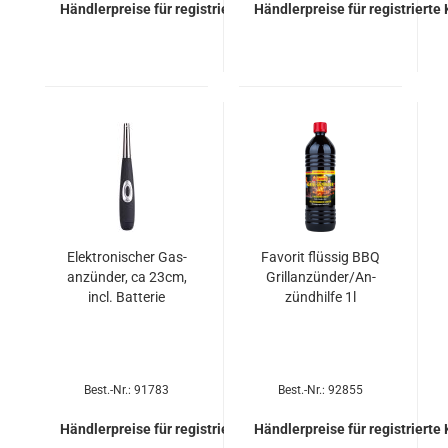
Händlerpreise für registrierte Kunden
Händlerpreise für registrierte
Elek­tro­ni­scher Gas­
Fa­vo­rit flüs­sig BBQ
an­zün­der, ca 23cm,
Grill­an­zün­der/An­
incl. Bat­te­rie
zünd­hil­fe 1l
Best.-Nr.: 91783
Best.-Nr.: 92855
Händlerpreise für registrierte Kunden
Händlerpreise für registrierte