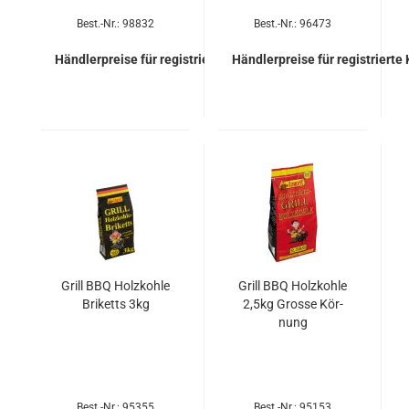
Best.-Nr.: 98832
Best.-Nr.: 96473
Händlerpreise für registrierte Kunden
Händlerpreise für registrierte
Grill BBQ Holz­koh­le
Grill BBQ Holz­koh­le
Bri­ketts 3kg
2,5kg Gros­se Kör­
nung
Best.-Nr.: 95355
Best.-Nr.: 95153