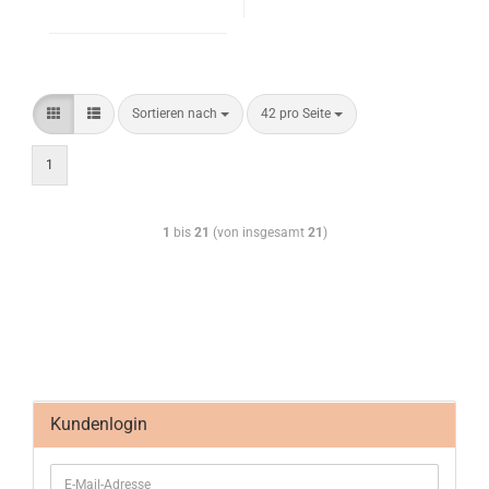
Sortieren nach
42 pro Seite
1
1
bis
21
(von insgesamt
21
)
Kundenlogin