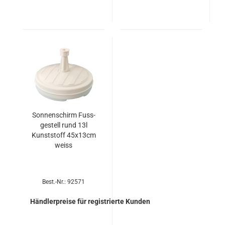
Son­nen­schirm Fuss­
ge­stell rund 13l
Kunst­stoff 45x13cm
weiss
Best.-Nr.: 92571
Händlerpreise für registrierte Kunden