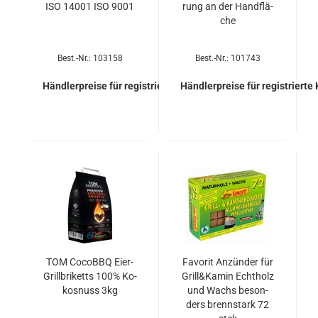
ISO 14001 ISO 9001
rung an der Hand­flä­
che
Best.-Nr.: 103158
Best.-Nr.: 101743
Händlerpreise für registrierte Kunden
Händlerpreise für registrierte
TOM Co­coBBQ Eier-​
Fa­vo­rit An­zün­der für
Grill­bri­ketts 100% Ko­
Grill&Kamin Echt­holz
kos­nuss 3kg
und Wachs be­son­
ders brenn­stark 72