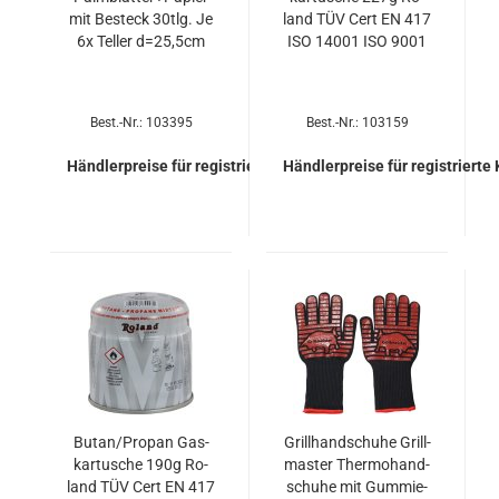
mit Be­steck 30tlg. Je
land TÜV Cert EN 417
6x Tel­ler d=25,5cm
ISO 14001 ISO 9001
Best.-Nr.: 103395
Best.-Nr.: 103159
Händlerpreise für registrierte Kunden
Händlerpreise für registrierte
Butan/Pro­pan Gas­
Grill­hand­schu­he Grill­
kar­tu­sche 190g Ro­
mas­ter Ther­mo­hand­
land TÜV Cert EN 417
schu­he mit Gum­mie­