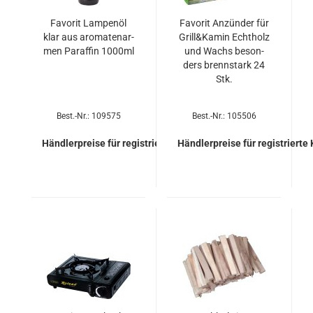
Fa­vo­rit Lam­pen­öl
Fa­vo­rit An­zün­der für
klar aus aro­ma­ten­ar­
Grill&Kamin Echt­holz
men Par­af­fin 1000ml
und Wachs be­son­
ders brenn­stark 24
Stk.
Best.-Nr.: 109575
Best.-Nr.: 105506
Händlerpreise für registrierte Kunden
Händlerpreise für registrierte