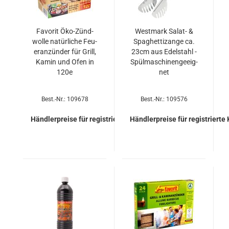
Fa­vo­rit Öko-​Zünd­
West­mark Salat-​​ &
wol­le na­tür­li­che Feu­
Spa­ghet­tizan­ge ca.
er­an­zün­der für Grill,
23cm aus Edel­stahl -
Kamin und Ofen in
Spül­ma­schi­nen­ge­eig­
120e
net
Best.-Nr.: 109678
Best.-Nr.: 109576
Händlerpreise für registrierte Kunden
Händlerpreise für registrierte