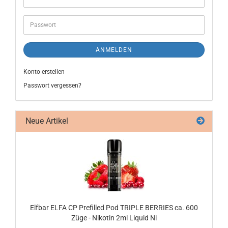
ANMELDEN
Konto erstellen
Passwort vergessen?
Neue Artikel
Elf­bar ELFA CP Pre­fil­led Pod TRIP­LE BER­RIES ca. 600
Züge - Ni­ko­tin 2ml Li­quid Ni