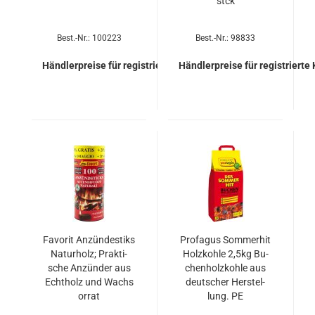
stck
Best.-Nr.: 100223
Best.-Nr.: 98833
Händlerpreise für registrierte Kunden
Händlerpreise für registrierte
Fa­vo­rit An­zün­des­tiks
Pro­fa­gus Som­mer­hit
Na­tur­holz; Prak­ti­
Holz­koh­le 2,5kg Bu­
sche An­zün­der aus
chen­holz­koh­le aus
Echt­holz und Wachs
deut­scher Her­stel­
orrat
lung. PE