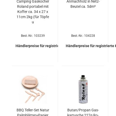
Cam­ping Gas­ko­cher
An­mach­holz in Netz-​
Ro­land por­ta­bel mit
Beu­tel ca. 5dm³
Kof­fer ca. 34 x 27 x
11cm 2kg (für Töpfe
u
Best.-Nr.: 103239
Best.-Nr.: 104228
Händlerpreise für registrierte Kunden
Händlerpreise für registrierte
BBQ Teller-​​Set Natur
Butan/Pro­pan Gas­
Palm­blät­ter+Pa­pier
kar­tu­sche 227g Ro­