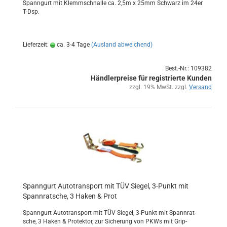
Spann­gurt mit Klemm­schnal­le ca. 2,5m x 25mm Schwarz im 24er
T-Dsp.
Lieferzeit:
ca. 3-4 Tage
(Ausland abweichend)
Best.-Nr.: 109382
Händlerpreise für registrierte Kunden
zzgl. 19% MwSt. zzgl.
Versand
Spann­gurt Au­to­trans­port mit TÜV Sie­gel, 3-​Punkt mit
Spann­rat­sche, 3 Haken & Prot
Spann­gurt Au­to­trans­port mit TÜV Sie­gel, 3-​Punkt mit Spann­rat­
sche, 3 Haken & Pro­tek­tor, zur Si­che­rung von PKWs mit Grip­