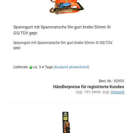
Spann­gurt mit Spann­rat­sche 5m gurt brei­te 50mm 3t
GS/TÜV gepr.
Spann­gurt mit Spann­rat­sche 5m gurt brei­te 50mm 3t GS/TÜV
gepr.
Lieferzeit:
ca. 3-4 Tage
(Ausland abweichend)
Best.-Nr.: 92955
Händlerpreise für registrierte Kunden
zzgl. 19% MwSt. zzgl.
Versand