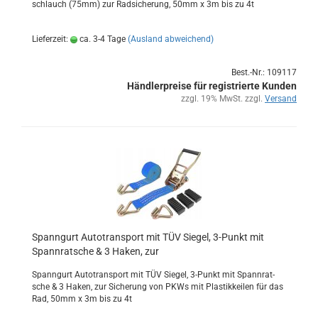
schlauch (75mm) zur Rad­si­che­rung, 50mm x 3m bis zu 4t
Lieferzeit:
ca. 3-4 Tage
(Ausland abweichend)
Best.-Nr.: 109117
Händlerpreise für registrierte Kunden
zzgl. 19% MwSt. zzgl.
Versand
Spann­gurt Au­to­trans­port mit TÜV Sie­gel, 3-​Punkt mit
Spann­rat­sche & 3 Haken, zur
Spann­gurt Au­to­trans­port mit TÜV Sie­gel, 3-​Punkt mit Spann­rat­
sche & 3 Haken, zur Si­che­rung von PKWs mit Plas­tik­kei­len für das
Rad, 50mm x 3m bis zu 4t