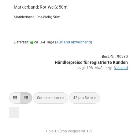
Mar­kier­band; Rot-​Weiß; 50m.
Mar­kier­band; Rot-​Weiß; 50m.
Lieferzeit:
ca. 3-4 Tage
(Ausland abweichend)
Best.-Nr.: 90930
Händlerpreise für registrierte Kunden
zzgl. 19% MwSt. zzgl.
Versand
Sortieren nach
42 pro Seite
1
1
bis
13
(von insgesamt
13
)