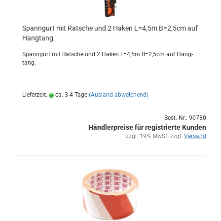
Spann­gurt mit Rat­sche und 2 Haken L=4,5m B=2,5cm auf
Hang­tang.
Spann­gurt mit Rat­sche und 2 Haken L=4,5m B=2,5cm auf Hang­
tang.
Lieferzeit:
ca. 3-4 Tage
(Ausland abweichend)
Best.-Nr.: 90780
Händlerpreise für registrierte Kunden
zzgl. 19% MwSt. zzgl.
Versand