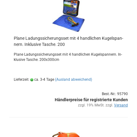
Plane La­dungs­si­che­rungs­set mit 4 hand­li­chen Ku­gel­span­
nern. In­klu­si­ve Ta­sche. 200
Plane La­dungs­si­che­rungs­set mit 4 hand­li­chen Ku­gel­span­nern. In­
klu­si­ve Ta­sche. 200x300cm
Lieferzeit:
ca. 3-4 Tage
(Ausland abweichend)
Best.-Nr.: 95790
Händlerpreise für registrierte Kunden
zzgl. 19% MwSt. zzgl.
Versand