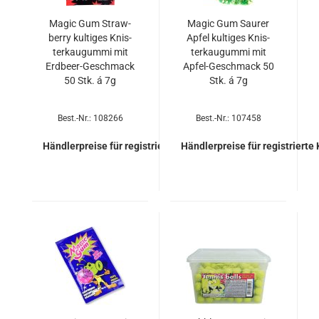
Magic Gum Straw­
Magic Gum Sau­rer
ber­ry kul­ti­ges Knis­
Apfel kul­ti­ges Knis­
ter­kau­gum­mi mit
ter­kau­gum­mi mit
Erdbeer-​​Ge­schmack
Apfel-​​Ge­schmack 50
50 Stk. á 7g
Stk. á 7g
Best.-Nr.: 108266
Best.-Nr.: 107458
Händlerpreise für registrierte Kunden
Händlerpreise für registrierte