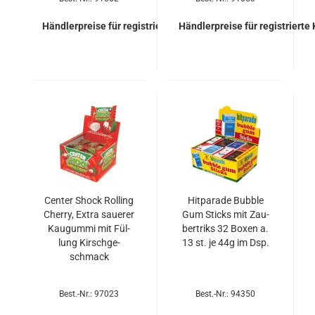
Händlerpreise für registrierte Kunden
Händlerpreise für registrierte
Cen­ter Shock Rol­ling
Hit­pa­ra­de Bub­ble
Cher­ry, Extra saue­rer
Gum Sticks mit Zau­
Kau­gum­mi mit Fül­
ber­triks 32 Boxen a.
lung Kirsch­ge­
13 st. je 44g im Dsp.
schmack
Best.-Nr.: 97023
Best.-Nr.: 94350