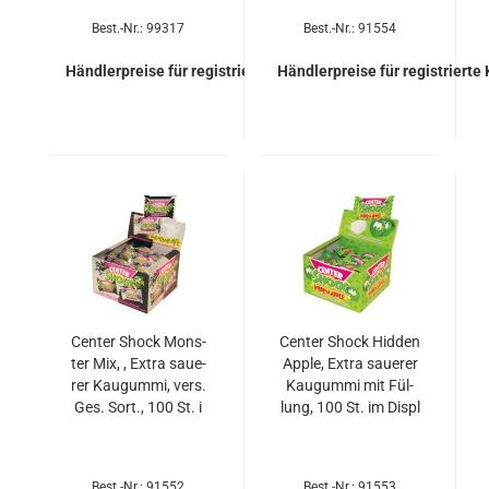
Best.-Nr.: 99317
Best.-Nr.: 91554
Händlerpreise für registrierte Kunden
Händlerpreise für registrierte
Cen­ter Shock Mons­
Cen­ter Shock Hid­den
ter Mix, , Extra saue­
Apple, Extra saue­rer
rer Kau­gum­mi, vers.
Kau­gum­mi mit Fül­
Ges. Sort., 100 St. i
lung, 100 St. im Displ
Best.-Nr.: 91552
Best.-Nr.: 91553