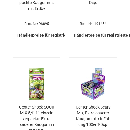
pack­te Kau­gum­mis
Dsp.
mit Erdbe
Best.-Nr.: 96895
Best.-Nr.: 101454
Händlerpreise für registrierte Kunden
Händlerpreise für registrierte
Cen­ter Shock SOUR
Cen­ter Shock Scary
MIX 5/f, 11 ein­zeln
Mix, Extra saue­rer
ver­pack­te Extra
Kau­gum­mi mit Fül­
saue­rer Kau­gum­mi
lung 100er T-Dsp.