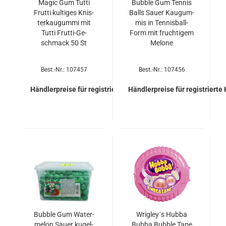
Magic Gum Tutti
Bub­ble Gum Ten­nis
Frut­ti kul­ti­ges Knis­
Balls Sauer Kau­gum­
ter­kau­gum­mi mit
mis in Tennisball-​​
Tutti Frutti-​​Ge­
Form mit fruch­ti­gem
schmack 50 St
Me­lo­ne
Best.-Nr.: 107457
Best.-Nr.: 107456
Händlerpreise für registrierte Kunden
Händlerpreise für registrierte
Bub­ble Gum Wa­ter­
Wri­gley´s Hubba
me­lon Sauer ku­gel­
Bubba Bub­ble Tape