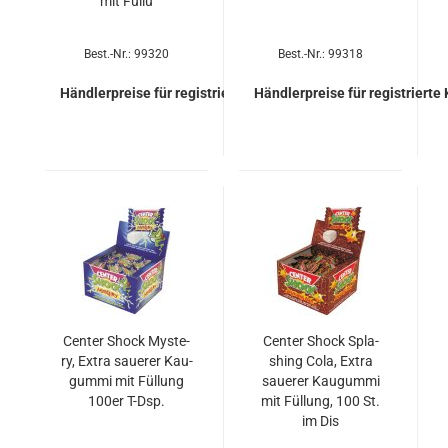
mit Füllu
Best.-Nr.: 99320
Best.-Nr.: 99318
Händlerpreise für registrierte Kunden
Händlerpreise für registrierte
Cen­ter Shock Mys­te­
Cen­ter Shock Spla­
ry, Extra saue­rer Kau­
shing Cola, Extra
gum­mi mit Fül­lung
saue­rer Kau­gum­mi
100er T-Dsp.
mit Fül­lung, 100 St.
im Dis