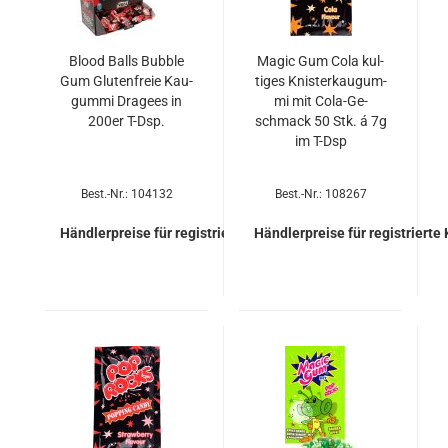
Blood Balls Bub­ble
Magic Gum Cola kul­
Gum Glu­ten­freie Kau­
ti­ges Knis­ter­kau­gum­
gum­mi Dra­gees in
mi mit Cola-​Ge­
200er T-Dsp.
schmack 50 Stk. á 7g
im T-Dsp
Best.-Nr.: 104132
Best.-Nr.: 108267
Händlerpreise für registrierte Kunden
Händlerpreise für registrierte