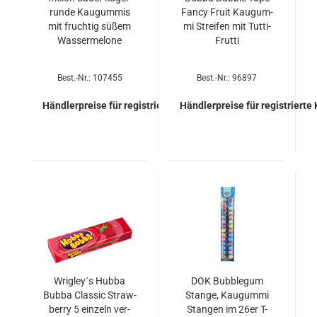
run­de Kau­gum­mis
Fancy Fruit Kau­gum­
mit fruch­tig süßem
mi Strei­fen mit Tutti-​​
Was­ser­me­lo­ne
Frut­ti
Best.-Nr.: 107455
Best.-Nr.: 96897
Händlerpreise für registrierte Kunden
Händlerpreise für registrierte
Wri­gley´s Hubba
DOK Bub­ble­gum
Bubba Clas­sic Straw­
Stan­ge, Kau­gum­mi
ber­ry 5 ein­zeln ver­
Stan­gen im 26er T-