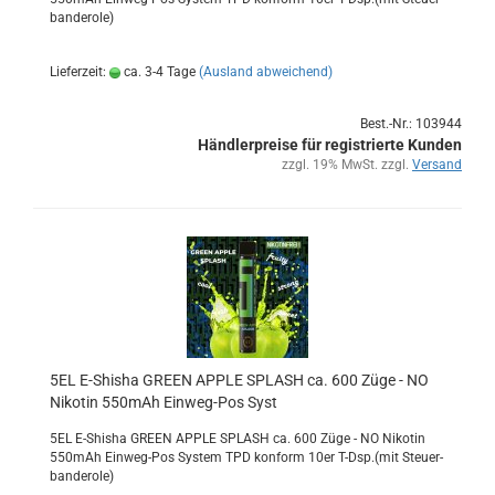
ban­de­ro­le)
Lieferzeit:
ca. 3-4 Tage
(Ausland abweichend)
Best.-Nr.: 103944
Händlerpreise für registrierte Kunden
zzgl. 19% MwSt. zzgl.
Versand
5EL E-​Shi­sha GREEN APPLE SPLASH ca. 600 Züge - NO
Ni­ko­tin 550mAh Einweg-​​Pos Syst
5EL E-​Shisha GREEN APPLE SPLASH ca. 600 Züge - NO Ni­ko­tin
550mAh Einweg-​Pos Sys­tem TPD kon­form 10er T-Dsp.(mit Steu­er­
ban­de­ro­le)