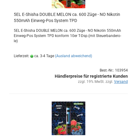
5EL E-​Shi­sha DOU­BLE MELON ca. 600 Züge - NO Ni­ko­tin
550mAh Einweg-​​Pos Sys­tem TPD
5EL E-​Shisha DOU­BLE MELON ca. 600 Züge - NO Ni­ko­tin 550mAh
Einweg-​Pos Sys­tem TPD kon­form 10er T-Dsp.(mit Steu­er­ban­de­ro­
le)
Lieferzeit:
ca. 3-4 Tage
(Ausland abweichend)
Best.-Nr.: 103954
Händlerpreise für registrierte Kunden
zzgl. 19% MwSt. zzgl.
Versand