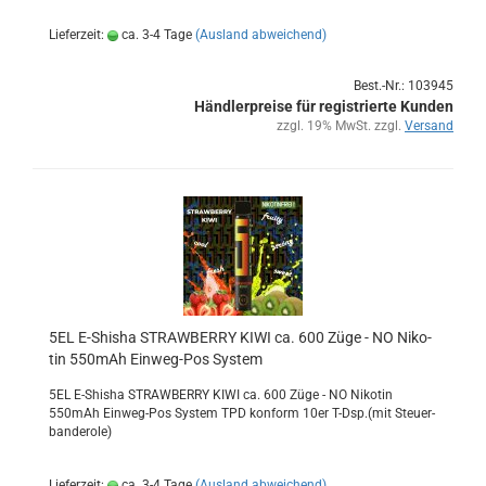
Lieferzeit:
ca. 3-4 Tage
(Ausland abweichend)
Best.-Nr.: 103945
Händlerpreise für registrierte Kunden
zzgl. 19% MwSt. zzgl.
Versand
5EL E-​Shi­sha STRAW­BER­RY KIWI ca. 600 Züge - NO Ni­ko­
tin 550mAh Einweg-​​Pos Sys­tem
5EL E-​Shisha STRAW­BER­RY KIWI ca. 600 Züge - NO Ni­ko­tin
550mAh Einweg-​Pos Sys­tem TPD kon­form 10er T-Dsp.(mit Steu­er­
ban­de­ro­le)
Lieferzeit:
ca. 3-4 Tage
(Ausland abweichend)