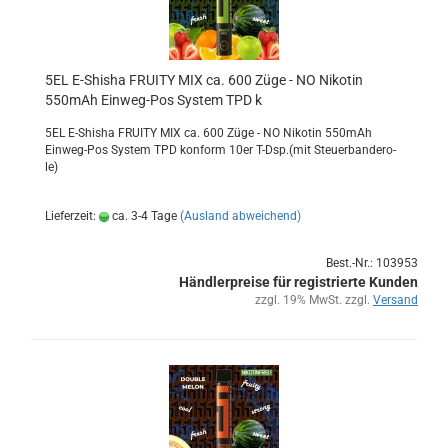
5EL E-​Shi­sha FRUI­TY MIX ca. 600 Züge - NO Ni­ko­tin
550mAh Einweg-​​Pos Sys­tem TPD k
5EL E-​Shisha FRUI­TY MIX ca. 600 Züge - NO Ni­ko­tin 550mAh
Einweg-​Pos Sys­tem TPD kon­form 10er T-Dsp.(mit Steu­er­ban­de­ro­
le)
Lieferzeit:
ca. 3-4 Tage
(Ausland abweichend)
Best.-Nr.: 103953
Händlerpreise für registrierte Kunden
zzgl. 19% MwSt. zzgl.
Versand