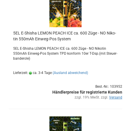
5EL E-​Shi­sha LEMON PEACH ICE ca. 600 Züge - NO Ni­ko­
tin 550mAh Einweg-​​Pos Sys­tem
5EL E-​Shisha LEMON PEACH ICE ca. 600 Züge - NO Ni­ko­tin
550mAh Einweg-​Pos Sys­tem TPD kon­form 10er T-Dsp.(mit Steu­er­
ban­de­ro­le)
Lieferzeit:
ca. 3-4 Tage
(Ausland abweichend)
Best.-Nr.: 103952
Händlerpreise für registrierte Kunden
zzgl. 19% MwSt. zzgl.
Versand