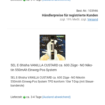
Best.-Nr.: 103946
Händlerpreise für registrierte Kunden
zzgl. 19% MwSt. zzgl.
Versand
5EL E-​Shi­sha VA­NIL­LA CUS­TARD ca. 600 Züge - NO Ni­ko­
tin 550mAh Einweg-​​Pos Sys­tem
5EL E-​Shisha VA­NIL­LA CUS­TARD ca. 600 Züge - NO Ni­ko­tin
550mAh Einweg-​Pos Sys­tem TPD kon­form 10er T-Dsp.(mit Steu­er­
ban­de­ro­le)
Lieferzeit:
ca. 3-4 Tage
(Ausland abweichend)