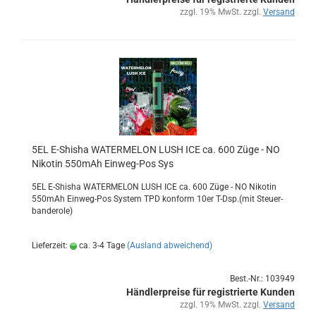
zzgl. 19% MwSt. zzgl.
Versand
5EL E-​Shi­sha WA­TER­ME­LON LUSH ICE ca. 600 Züge - NO
Ni­ko­tin 550mAh Einweg-​​Pos Sys
5EL E-​Shisha WA­TER­ME­LON LUSH ICE ca. 600 Züge - NO Ni­ko­tin
550mAh Einweg-​Pos Sys­tem TPD kon­form 10er T-Dsp.(mit Steu­er­
ban­de­ro­le)
Lieferzeit:
ca. 3-4 Tage
(Ausland abweichend)
Best.-Nr.: 103949
Händlerpreise für registrierte Kunden
zzgl. 19% MwSt. zzgl.
Versand