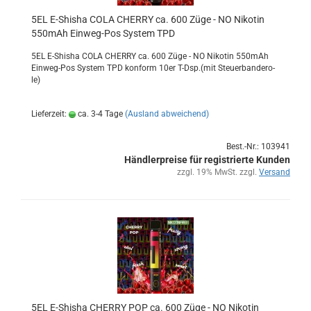
5EL E-​Shi­sha COLA CHER­RY ca. 600 Züge - NO Ni­ko­tin
550mAh Einweg-​​Pos Sys­tem TPD
5EL E-​Shisha COLA CHER­RY ca. 600 Züge - NO Ni­ko­tin 550mAh
Einweg-​Pos Sys­tem TPD kon­form 10er T-Dsp.(mit Steu­er­ban­de­ro­
le)
Lieferzeit:
ca. 3-4 Tage
(Ausland abweichend)
Best.-Nr.: 103941
Händlerpreise für registrierte Kunden
zzgl. 19% MwSt. zzgl.
Versand
5EL E-​Shi­sha CHER­RY POP ca. 600 Züge - NO Ni­ko­tin