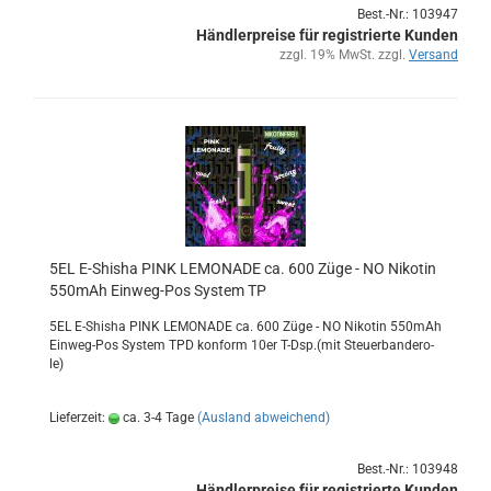
Best.-Nr.: 103947
Händlerpreise für registrierte Kunden
zzgl. 19% MwSt. zzgl.
Versand
5EL E-​Shi­sha PINK LE­MO­NA­DE ca. 600 Züge - NO Ni­ko­tin
550mAh Einweg-​​Pos Sys­tem TP
5EL E-​Shisha PINK LE­MO­NA­DE ca. 600 Züge - NO Ni­ko­tin 550mAh
Einweg-​Pos Sys­tem TPD kon­form 10er T-Dsp.(mit Steu­er­ban­de­ro­
le)
Lieferzeit:
ca. 3-4 Tage
(Ausland abweichend)
Best.-Nr.: 103948
Händlerpreise für registrierte Kunden