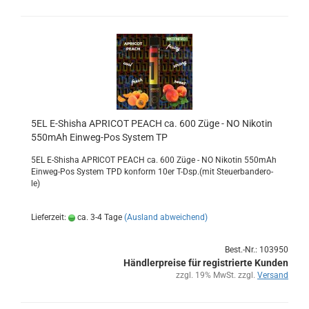
5EL E-​Shi­sha APRI­COT PEACH ca. 600 Züge - NO Ni­ko­tin
550mAh Einweg-​​Pos Sys­tem TP
5EL E-​Shisha APRI­COT PEACH ca. 600 Züge - NO Ni­ko­tin 550mAh
Einweg-​Pos Sys­tem TPD kon­form 10er T-Dsp.(mit Steu­er­ban­de­ro­
le)
Lieferzeit:
ca. 3-4 Tage
(Ausland abweichend)
Best.-Nr.: 103950
Händlerpreise für registrierte Kunden
zzgl. 19% MwSt. zzgl.
Versand