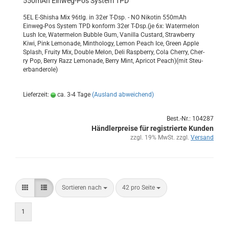
550mAh Einweg-​​Pos Sys­tem TPD
5EL E-​Shisha Mix 96tlg. in 32er T-Dsp. - NO Ni­ko­tin 550mAh
Einweg-​Pos Sys­tem TPD kon­form 32er T-Dsp.(je 6x: Wa­ter­me­lon
Lush Ice, Wa­ter­me­lon Bub­ble Gum, Va­nil­la Cus­tard, Straw­ber­ry
Kiwi, Pink Le­mo­na­de, Min­tho­lo­gy, Lemon Peach Ice, Green Apple
Splash, Frui­ty Mix, Dou­ble Melon, Deli Raspber­ry, Cola Cher­ry, Cher­
ry Pop, Berry Razz Le­mo­na­de, Berry Mint, Apri­cot Peach)(mit Steu­
er­ban­de­ro­le)
Lieferzeit:
ca. 3-4 Tage
(Ausland abweichend)
Best.-Nr.: 104287
Händlerpreise für registrierte Kunden
zzgl. 19% MwSt. zzgl.
Versand
Sortieren nach
42 pro Seite
1