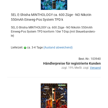
5EL E-​Shi­sha MIN­THO­LO­GY ca. 600 Züge - NO Ni­ko­tin
550mAh Einweg-​​Pos Sys­tem TPD k
5EL E-​Shisha MIN­THO­LO­GY ca. 600 Züge - NO Ni­ko­tin 550mAh
Einweg-​Pos Sys­tem TPD kon­form 10er T-Dsp.(mit Steu­er­ban­de­ro­
le)
Lieferzeit:
ca. 3-4 Tage
(Ausland abweichend)
Best.-Nr.: 103940
Händlerpreise für registrierte Kunden
zzgl. 19% MwSt. zzgl.
Versand