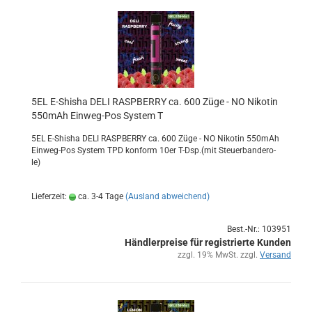
5EL E-​Shi­sha DELI RASPBER­RY ca. 600 Züge - NO Ni­ko­tin
550mAh Einweg-​​Pos Sys­tem T
5EL E-​Shisha DELI RASPBER­RY ca. 600 Züge - NO Ni­ko­tin 550mAh
Einweg-​Pos Sys­tem TPD kon­form 10er T-Dsp.(mit Steu­er­ban­de­ro­
le)
Lieferzeit:
ca. 3-4 Tage
(Ausland abweichend)
Best.-Nr.: 103951
Händlerpreise für registrierte Kunden
zzgl. 19% MwSt. zzgl.
Versand