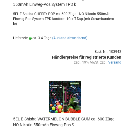
550mAh Einweg-​​Pos Sys­tem TPD k
5EL E-​Shisha CHER­RY POP ca. 600 Züge - NO Ni­ko­tin 550mAh
Einweg-​Pos Sys­tem TPD kon­form 10er T-Dsp.(mit Steu­er­ban­de­ro­
le)
Lieferzeit:
ca. 3-4 Tage
(Ausland abweichend)
Best.-Nr.: 103942
Händlerpreise für registrierte Kunden
zzgl. 19% MwSt. zzgl.
Versand
5EL E-​Shi­sha WA­TER­ME­LON BUB­BLE GUM ca. 600 Züge -
NO Ni­ko­tin 550mAh Einweg-​​Pos S