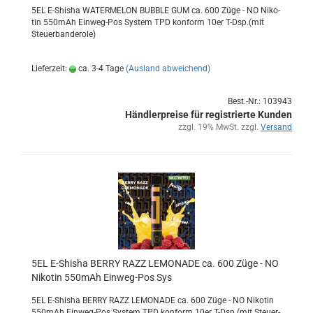
5EL E-​Shisha WA­TER­ME­LON BUB­BLE GUM ca. 600 Züge - NO Ni­ko­
tin 550mAh Einweg-​Pos Sys­tem TPD kon­form 10er T-Dsp.(mit
Steu­er­ban­de­ro­le)
Lieferzeit:
ca. 3-4 Tage
(Ausland abweichend)
Best.-Nr.: 103943
Händlerpreise für registrierte Kunden
zzgl. 19% MwSt. zzgl.
Versand
5EL E-​Shi­sha BERRY RAZZ LE­MO­NA­DE ca. 600 Züge - NO
Ni­ko­tin 550mAh Einweg-​​Pos Sys
5EL E-​Shisha BERRY RAZZ LE­MO­NA­DE ca. 600 Züge - NO Ni­ko­tin
550mAh Einweg-​Pos Sys­tem TPD kon­form 10er T-Dsp.(mit Steu­er­