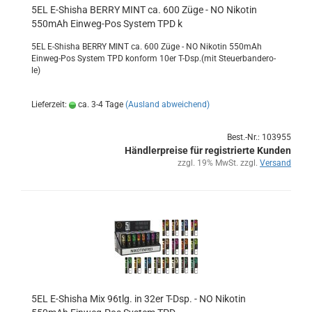
5EL E-​Shi­sha BERRY MINT ca. 600 Züge - NO Ni­ko­tin
550mAh Einweg-​​Pos Sys­tem TPD k
5EL E-​Shisha BERRY MINT ca. 600 Züge - NO Ni­ko­tin 550mAh
Einweg-​Pos Sys­tem TPD kon­form 10er T-Dsp.(mit Steu­er­ban­de­ro­
le)
Lieferzeit:
ca. 3-4 Tage
(Ausland abweichend)
Best.-Nr.: 103955
Händlerpreise für registrierte Kunden
zzgl. 19% MwSt. zzgl.
Versand
5EL E-​Shi­sha Mix 96tlg. in 32er T-Dsp. - NO Ni­ko­tin