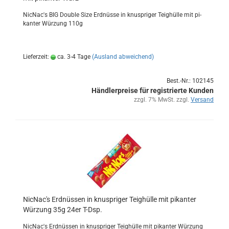
Nic­Nac's BIG Dou­ble Size Erd­nüs­se in knusp­ri­ger Teig­hül­le mit pi­
kan­ter Wür­zung 110g
Lieferzeit:
ca. 3-4 Tage
(Ausland abweichend)
Best.-Nr.: 102145
Händlerpreise für registrierte Kunden
zzgl. 7% MwSt. zzgl.
Versand
Nic­Nac's Erd­nüs­sen in knusp­ri­ger Teig­hül­le mit pi­kan­ter
Wür­zung 35g 24er T-Dsp.
Nic­Nac's Erd­nüs­sen in knusp­ri­ger Teig­hül­le mit pi­kan­ter Wür­zung