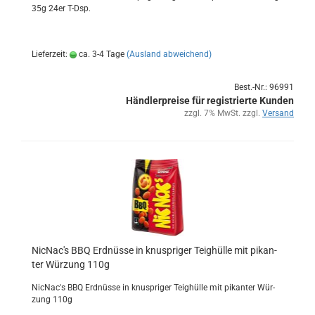
35g 24er T-Dsp.
Lieferzeit:
ca. 3-4 Tage
(Ausland abweichend)
Best.-Nr.: 96991
Händlerpreise für registrierte Kunden
zzgl. 7% MwSt. zzgl.
Versand
Nic­Nac's BBQ Erd­nüs­se in knusp­ri­ger Teig­hül­le mit pi­kan­
ter Wür­zung 110g
Nic­Nac's BBQ Erd­nüs­se in knusp­ri­ger Teig­hül­le mit pi­kan­ter Wür­
zung 110g