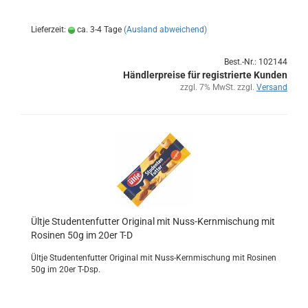
Lieferzeit:
ca. 3-4 Tage
(Ausland abweichend)
Best.-Nr.: 102144
Händlerpreise für registrierte Kunden
zzgl. 7% MwSt. zzgl.
Versand
Ültje Stu­den­ten­fut­ter Ori­gi­nal mit Nuss-​Kern­mi­schung mit
Ro­si­nen 50g im 20er T-D
Ültje Stu­den­ten­fut­ter Ori­gi­nal mit Nuss-​Kernmischung mit Ro­si­nen
50g im 20er T-Dsp.