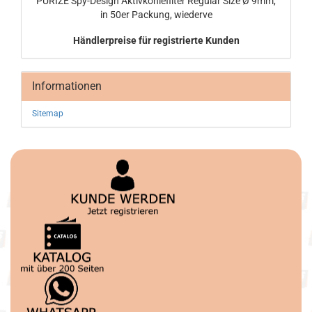
PU­RI­ZE Spy-​Design Ak­tiv­koh­le­fil­ter Re­gu­lar Size Ø 9mm,
in 50er Pa­ckung, wie­der­ve
Händlerpreise für registrierte Kunden
Informationen
Sitemap