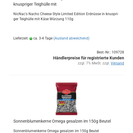
knusp­ri­ger Teig­hül­le mit
Nic­Nac's Nacho Cheese Style Li­mi­ted Edi­ti­on Erd­nüs­se in knusp­ri­
ger Teig­hül­le mit Käse Wür­zung 110g
Lieferzeit:
ca. 3-4 Tage
(Ausland abweichend)
Best.-Nr.: 109728
Händlerpreise für registrierte Kunden
zzgl. 7% MwSt. zzgl.
Versand
Son­nen­blu­men­ker­ne Omega ge­sal­zen im 150g Beu­tel
Son­nen­blu­men­ker­ne Omega ge­sal­zen im 150g Beu­tel