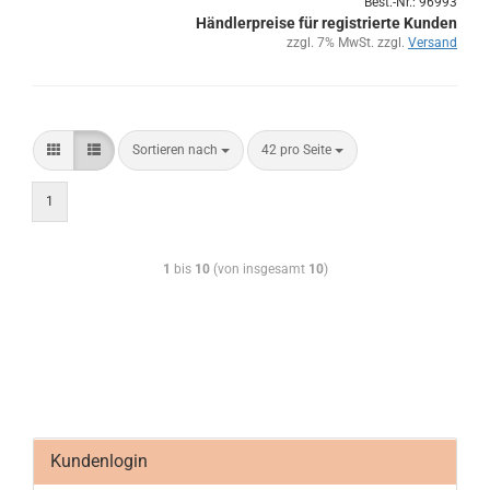
Best.-Nr.: 96993
Händlerpreise für registrierte Kunden
zzgl. 7% MwSt. zzgl.
Versand
Sortieren nach
42 pro Seite
1
1
bis
10
(von insgesamt
10
)
Kundenlogin