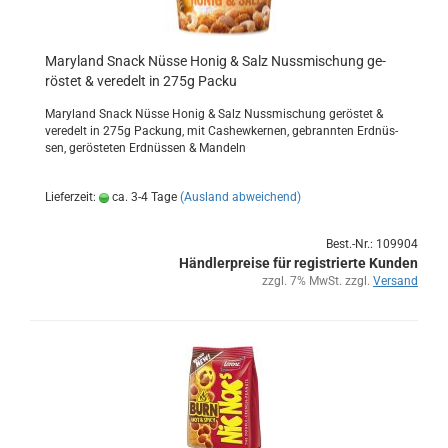
Ma­ry­land Snack Nüsse Honig & Salz Nuss­mi­schung ge­
rös­tet & ver­edelt in 275g Packu
Ma­ry­land Snack Nüsse Honig & Salz Nuss­mi­schung ge­rös­tet &
ver­edelt in 275g Pa­ckung, mit Cas­hewker­nen, ge­brann­ten Erd­nüs­
sen, ge­rös­te­ten Erd­nüs­sen & Man­deln
Lieferzeit:
ca. 3-4 Tage
(Ausland abweichend)
Best.-Nr.: 109904
Händlerpreise für registrierte Kunden
zzgl. 7% MwSt. zzgl.
Versand