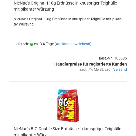
Nic­Nac's Ori­gi­nal 110g Erd­nüs­se in knusp­ri­ger Teig­hül­le
mit pi­kan­ter Wür­zung
Nic­Nac's Ori­gi­nal 110g Erd­nüs­se in knusp­ri­ger Teig­hül­le mit pi­kan­
ter Wür­zung
Lieferzeit:
ca. 3-4 Tage
(Ausland abweichend)
Best.-Nr.: 105585
Händlerpreise für registrierte Kunden
zzgl. 7% MwSt. zzgl.
Versand
Nic­Nac's BIG Dou­ble Size Erd­nüs­se in knusp­ri­ger Teig­hül­le
mit pi­kan­ter Würz