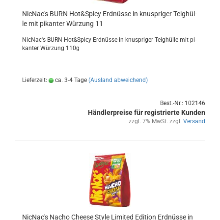
Nic­Nac's BURN Hot&Spicy Erd­nüs­se in knusp­ri­ger Teig­hül­
le mit pi­kan­ter Wür­zung 11
Nic­Nac's BURN Hot&Spicy Erd­nüs­se in knusp­ri­ger Teig­hül­le mit pi­
kan­ter Wür­zung 110g
Lieferzeit:
ca. 3-4 Tage
(Ausland abweichend)
Best.-Nr.: 102146
Händlerpreise für registrierte Kunden
zzgl. 7% MwSt. zzgl.
Versand
Nic­Nac's Nacho Cheese Style Li­mi­ted Edi­ti­on Erd­nüs­se in