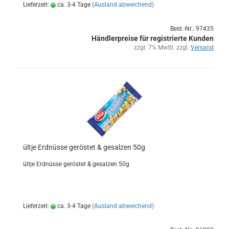
Lieferzeit:
ca. 3-4 Tage
(Ausland abweichend)
Best.-Nr.: 97435
Händlerpreise für registrierte Kunden
zzgl. 7% MwSt. zzgl.
Versand
ültje Erd­nüs­se ge­rös­tet & ge­sal­zen 50g
ültje Erd­nüs­se ge­rös­tet & ge­sal­zen 50g
Lieferzeit:
ca. 3-4 Tage
(Ausland abweichend)