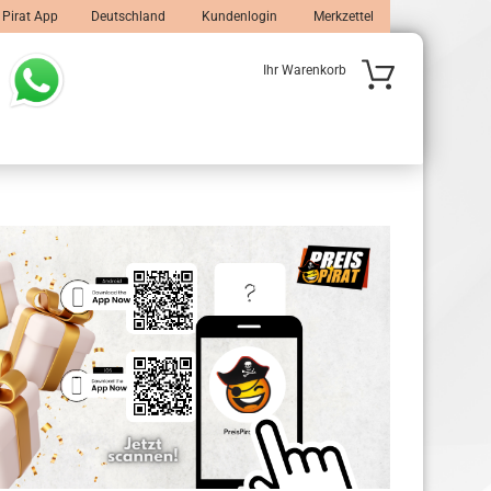
 Pirat App
Deutschland
Kundenlogin
Merkzettel
Ihr Warenkorb
 erstellen
wort vergessen?