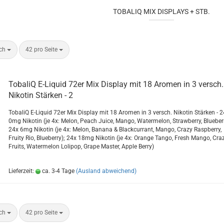
TOBALIQ MIX DISPLAYS + STB.
ach
42 pro Seite
To­ba­liQ E-​Li­quid 72er Mix Dis­play mit 18 Aro­men in 3 versch.
Ni­ko­tin Stär­ken - 2
To­ba­liQ E-​Liquid 72er Mix Dis­play mit 18 Aro­men in 3 versch. Ni­ko­tin Stär­ken - 
0mg Ni­ko­tin (je 4x: Melon, Peach Juice, Mango, Wa­ter­me­lon, Straw­ber­ry, Blue­ber­
24x 6mg Ni­ko­tin (je 4x: Melon, Bana­na & Black­cur­rant, Mango, Crazy Raspber­ry,
Frui­ty Rio, Blue­ber­ry); 24x 18mg Ni­ko­tin (je 4x: Oran­ge Tango, Fresh Mango, Cra
Fruits, Wa­ter­me­lon Lo­li­pop, Grape Mas­ter, Apple Berry)
Lieferzeit:
ca. 3-4 Tage
(Ausland abweichend)
ach
42 pro Seite