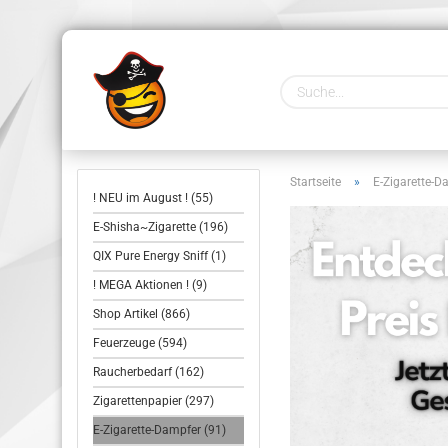
Startseite
»
E-Zigarette-D
! NEU im August ! (55)
E-Shisha~Zigarette (196)
QIX Pure Energy Sniff (1)
! MEGA Aktionen ! (9)
Shop Artikel (866)
Feuerzeuge (594)
Raucherbedarf (162)
Zigarettenpapier (297)
E-Zigarette-Dampfer (91)