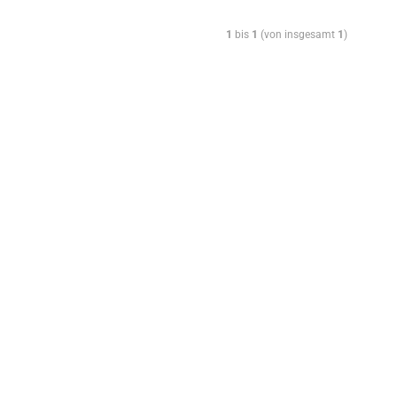
1
bis
1
(von insgesamt
1
)