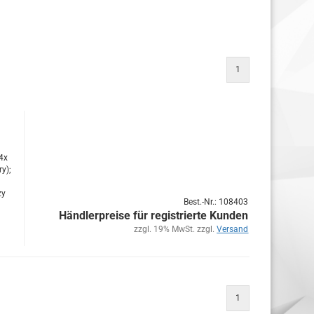
1
24x
ry);
zy
Best.-Nr.: 108403
Händlerpreise für registrierte Kunden
zzgl. 19% MwSt. zzgl.
Versand
1