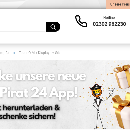
Unsere Preis
Lieferland
Hotline:
02302 962230
ampfer
»
TobaliQ Mix Displays + Stb.
Konto
Pass