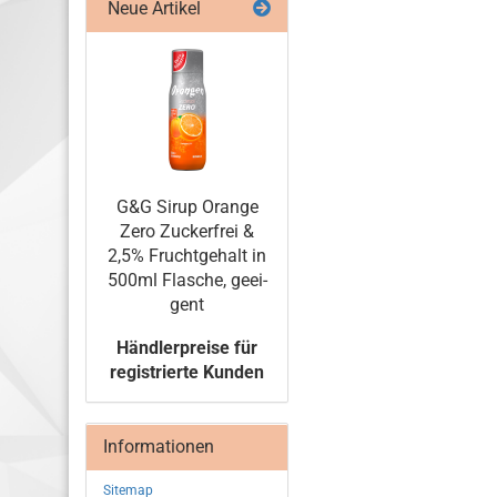
Neue Artikel
G&G Sirup Oran­ge
Zero Zu­cker­frei &
2,5% Frucht­ge­halt in
500ml Fla­sche, ge­ei­
gent
Händlerpreise für
registrierte Kunden
Informationen
Sitemap