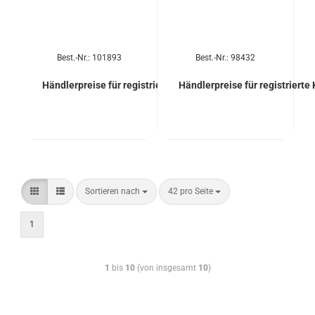
Best.-Nr.: 101893
Best.-Nr.: 98432
Händlerpreise für registrierte Kunden
Händlerpreise für registrierte
Sortieren nach
42 pro Seite
1
1
bis
10
(von insgesamt
10
)