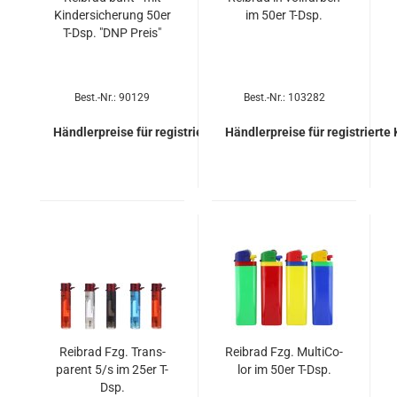
Kin­der­si­che­rung 50er
im 50er T-Dsp.
T-Dsp. "DNP Preis"
Best.-Nr.: 90129
Best.-Nr.: 103282
Händlerpreise für registrierte Kunden
Händlerpreise für registrierte
Reib­rad Fzg. Trans­
Reib­rad Fzg. Mul­ti­Co­
pa­rent 5/s im 25er T-
lor im 50er T-Dsp.
Dsp.