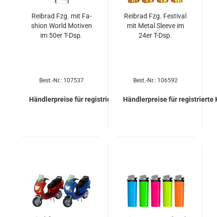
Reib­rad Fzg. mit Fa­
Reib­rad Fzg. Fes­ti­val
shion World Mo­ti­ven
mit Metal Slee­ve im
im 50er T-Dsp.
24er T-Dsp.
Best.-Nr.: 107537
Best.-Nr.: 106592
Händlerpreise für registrierte Kunden
Händlerpreise für registrierte