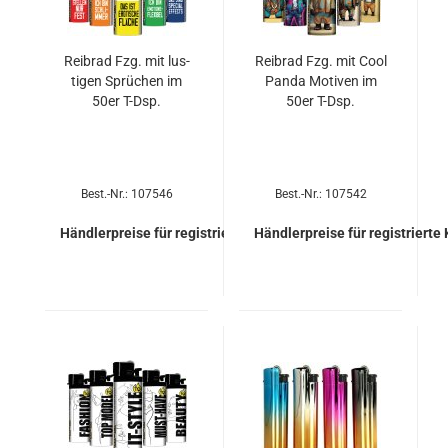
Reib­rad Fzg. mit lus­
Reib­rad Fzg. mit Cool
ti­gen Sprü­chen im
Panda Mo­ti­ven im
50er T-Dsp.
50er T-Dsp.
Best.-Nr.: 107546
Best.-Nr.: 107542
Händlerpreise für registrierte Kunden
Händlerpreise für registrierte