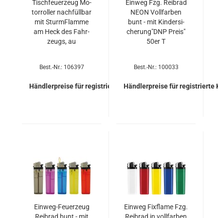
Tisch­feu­er­zeug Mo­
Ein­weg Fzg. Reib­rad
tor­rol­ler nach­füll­bar
NEON Voll­far­ben
mit Sturm­Flam­me
bunt - mit Kin­der­si­
am Heck des Fahr­
che­rung"DNP Preis"
zeugs, au
50er T
Best.-Nr.: 106397
Best.-Nr.: 100033
Händlerpreise für registrierte Kunden
Händlerpreise für registrierte
Einweg-​​Feu­er­zeug
Ein­weg Fix­fla­me Fzg.
Reib­rad bunt - mit
Reib­rad in voll­far­ben