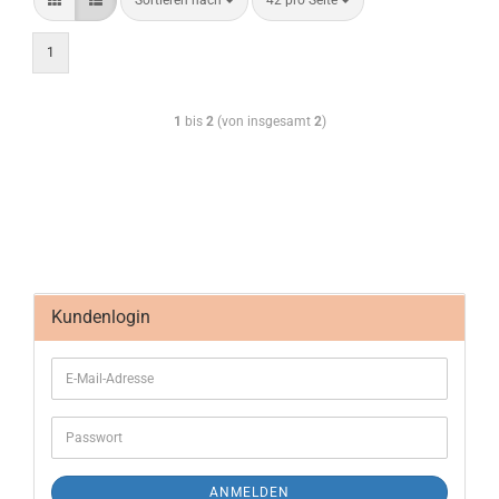
Sortieren nach
42 pro Seite
1
1
bis
2
(von insgesamt
2
)
Kundenlogin
ANMELDEN