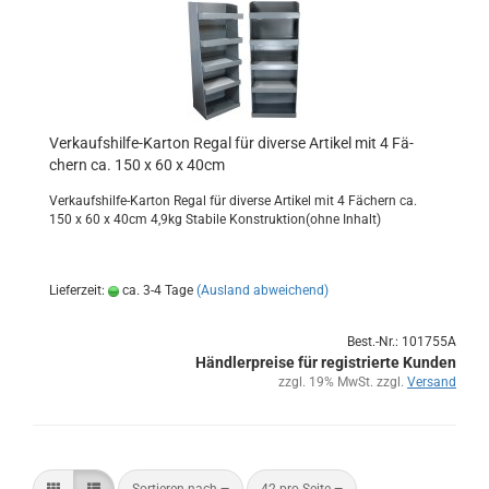
Verkaufshilfe-​​Kar­ton Regal für di­ver­se Ar­ti­kel mit 4 Fä­
chern ca. 150 x 60 x 40cm
Verkaufshilfe-​Karton Regal für di­ver­se Ar­ti­kel mit 4 Fä­chern ca.
150 x 60 x 40cm 4,9kg Sta­bi­le Kon­struk­ti­on(ohne In­halt)
Lieferzeit:
ca. 3-4 Tage
(Ausland abweichend)
Best.-Nr.: 101755A
Händlerpreise für registrierte Kunden
zzgl. 19% MwSt. zzgl.
Versand