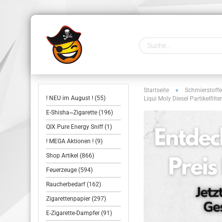
Startseite
»
Schmierstoffe
! NEU im August ! (55)
Liqui Moly Diesel Partikelfil
E-Shisha~Zigarette (196)
QIX Pure Energy Sniff (1)
! MEGA Aktionen ! (9)
Shop Artikel (866)
Feuerzeuge (594)
Raucherbedarf (162)
Zigarettenpapier (297)
E-Zigarette-Dampfer (91)