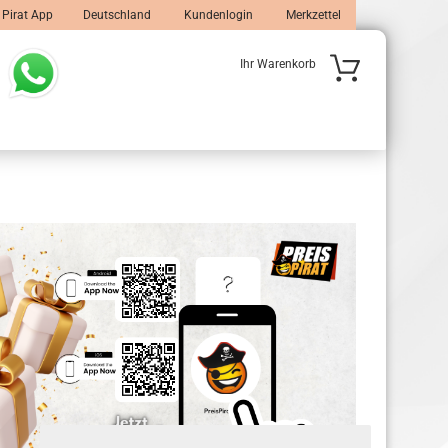
 Pirat App
Deutschland
Kundenlogin
Merkzettel
Ihr Warenkorb
 erstellen
wort vergessen?