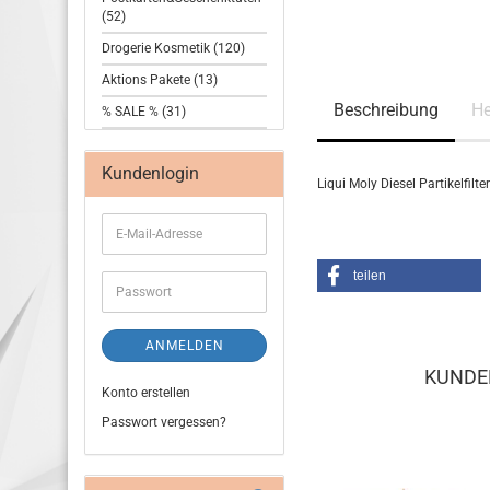
(52)
Drogerie Kosmetik (120)
Aktions Pakete (13)
Beschreibung
He
% SALE % (31)
Kundenlogin
Liqui Moly Diesel Partikelfil
teilen
ANMELDEN
KUNDEN
Konto erstellen
Passwort vergessen?