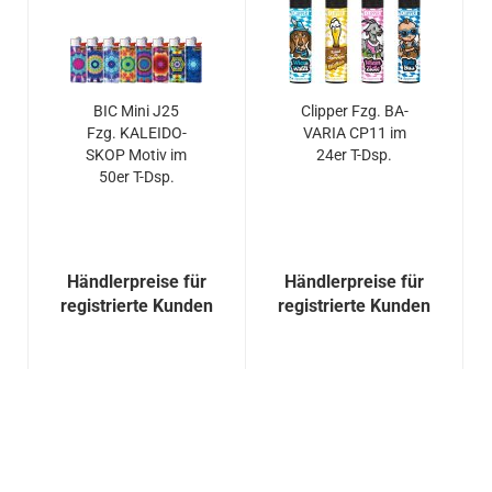
BIC Mini J25
Clip­per Fzg. BA­
Fzg. KA­LEI­DO­
VA­RIA CP11 im
SKOP Motiv im
24er T-Dsp.
50er T-Dsp.
Händlerpreise für
Händlerpreise für
registrierte Kunden
registrierte Kunden