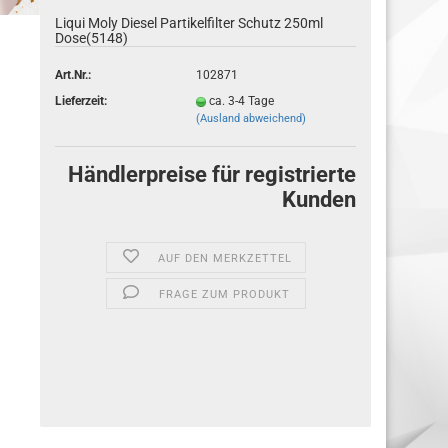
Liqui Moly Die­sel Par­ti­kel­fil­ter Schutz 250ml
Dose(5148)
Art.Nr.:
102871
Lieferzeit:
ca. 3-4 Tage
(Ausland abweichend)
Händlerpreise für registrierte
Kunden
AUF DEN MERKZETTEL
FRAGE ZUM PRODUKT