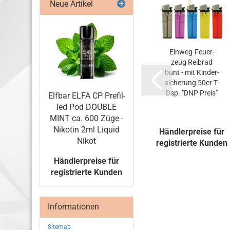
Neue Artikel
­tü­
Rühr­stäb­chen
Einweg-​​Feu­er­
: 24,5
Holz 140mm in
zeug Reib­rad
: 9 cm
1000er Spender-​​
bunt - mit Kin­der­
.
Box
si­che­rung 50er T-
Dsp. "DNP Preis"
Elf­bar ELFA CP Pre­fil­
led Pod DOU­BLE
MINT ca. 600 Züge -
Ni­ko­tin 2ml Li­quid
se für
Händlerpreise für
Händlerpreise für
Nikot
 Kunden
registrierte Kunden
registrierte Kunden
Händlerpreise für
registrierte Kunden
Informationen
Sitemap