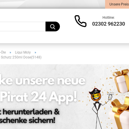
Unsere Preis
Lieferland
Hotline:
02302 962230
-Öle
»
Liqui Moly
»
ter Schutz 250ml Dose(5148)
Konto
Pass