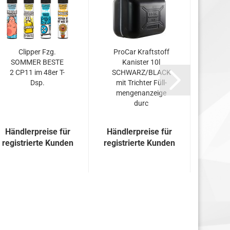
Clip­per Fzg.
Pro­Car Kraft­stoff
Pro
SOM­MER BESTE
Ka­nis­ter 10l
stoff
2 CP11 im 48er T-
SCHWARZ/BLACK
ROT 
Dsp.
mit Trich­ter Füll­
Füll
men­ge­n­an­zei­ge
ze
durc
Händlerpreise für
Händlerpreise für
Händl
registrierte Kunden
registrierte Kunden
regist