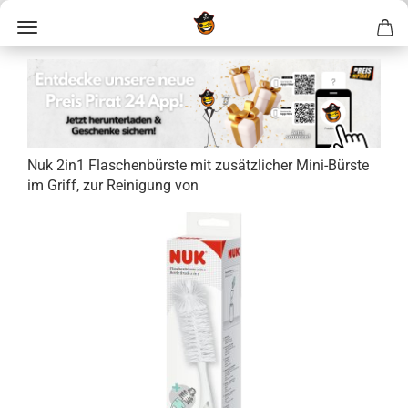
Nuk 2in1 Fla­schen­bürs­te mit zu­sätz­li­cher Mini-​Bürste
im Griff, zur Rei­ni­gung von