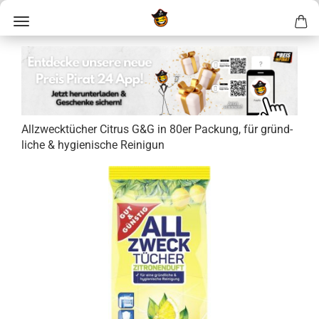
All­zweck­tü­cher Ci­trus G&G in 80er Pa­ckung, für gründ­
li­che & hy­gie­ni­sche Rei­ni­gun