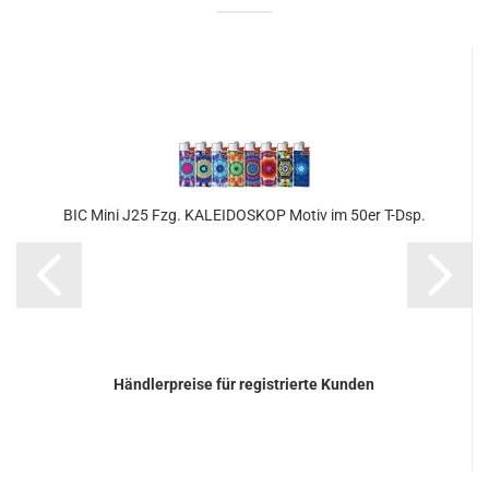
BIC Mini J25 Fzg. KA­LEI­DO­SKOP Motiv im 50er T-Dsp.
Händlerpreise für registrierte Kunden