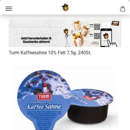
Turm Kaf­fee­sah­ne 10% Fett 7.5g. 240St.