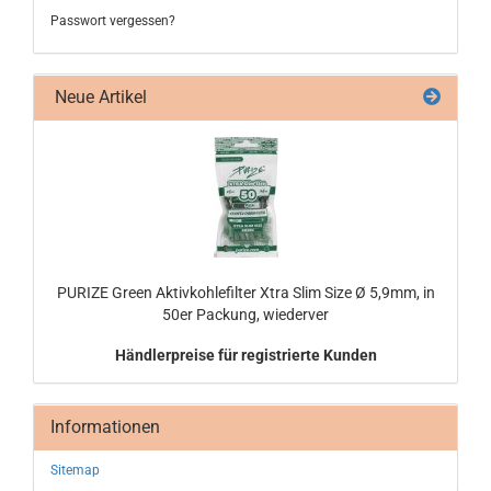
Passwort vergessen?
Neue Artikel
PU­RI­ZE Green Ak­tiv­koh­le­fil­ter Xtra Slim Size Ø 5,9mm, in
50er Pa­ckung, wie­der­ver
Händlerpreise für registrierte Kunden
Informationen
Sitemap