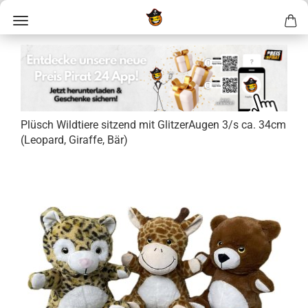
Plüsch Wild­tie­re sit­zend mit Glit­zer­Au­gen 3/s ca. 34cm
(Leo­pard, Gi­raf­fe, Bär)