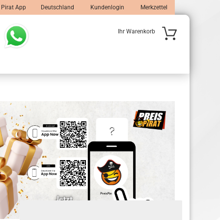
 Pirat App
Deutschland
Kundenlogin
Merkzettel
Ihr Warenkorb
 erstellen
wort vergessen?