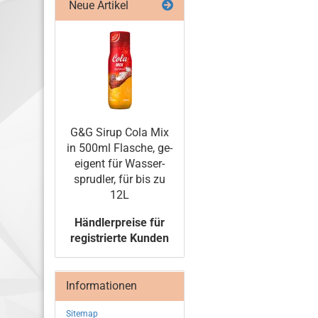
Neue Artikel
G&G Sirup Cola Mix
in 500ml Fla­sche, ge­
ei­gent für Was­ser­
sprud­ler, für bis zu
12L
Händlerpreise für
registrierte Kunden
Informationen
Sitemap