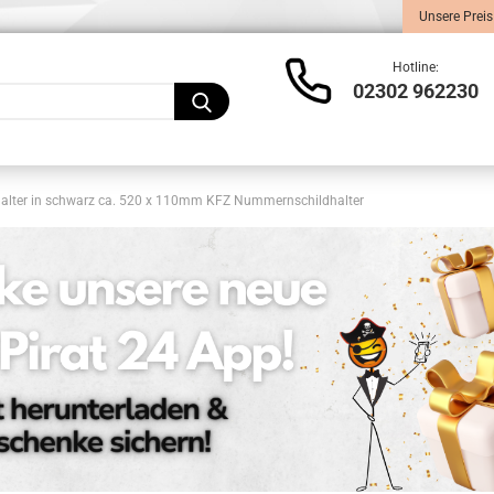
Unsere Preis
Lieferland
Hotline:
02302 962230
alter in schwarz ca. 520 x 110mm KFZ Nummernschildhalter
Konto
Pass