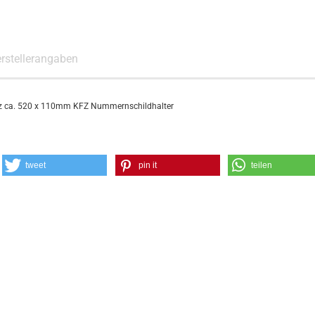
rstellerangaben
rz ca. 520 x 110mm KFZ Nummernschildhalter
tweet
pin it
teilen