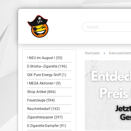
Startseite
»
Kennzeichenh
! NEU im August ! (55)
E-Shisha~Zigarette (196)
QIX Pure Energy Sniff (1)
! MEGA Aktionen ! (9)
Shop Artikel (866)
Feuerzeuge (594)
Raucherbedarf (162)
Zigarettenpapier (297)
E-Zigarette-Dampfer (91)