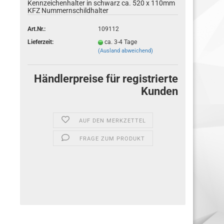
Kenn­zei­chen­hal­ter in schwarz ca. 520 x 110mm
KFZ Num­mern­schild­hal­ter
Art.Nr.:
109112
Lieferzeit:
ca. 3-4 Tage
(Ausland abweichend)
Händlerpreise für registrierte
Kunden
AUF DEN MERKZETTEL
FRAGE ZUM PRODUKT