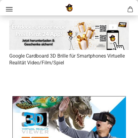
Goog­le Card­board 3D Bril­le für Smart­pho­nes Vir­tu­el­le
Rea­li­tät Video/Film/Spiel