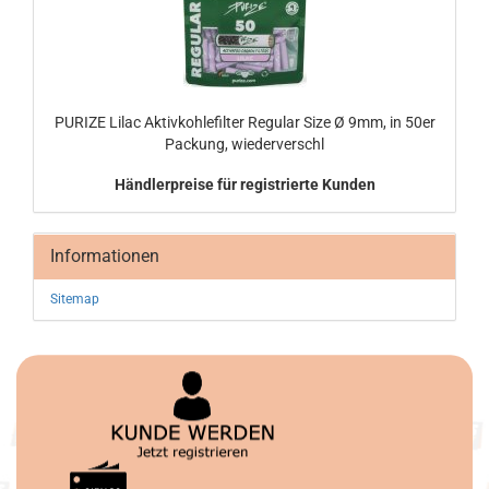
PU­RI­ZE Lilac Ak­tiv­koh­le­fil­ter Re­gu­lar Size Ø 9mm, in 50er
Pa­ckung, wie­der­ver­schl
Händlerpreise für registrierte Kunden
Informationen
Sitemap