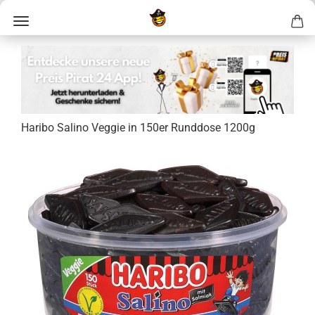
Ha­ri­bo Sa­li­no Ve­g­gie in 150er Rund­do­se 1200g