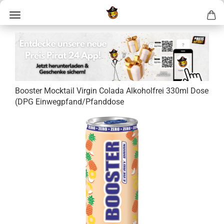
Boos­ter Mock­tail Vir­gin Co­la­da Al­ko­hol­frei 330ml Dose
(DPG Ein­weg­pfand/Pfand­do­se