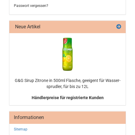
Passwort vergessen?
Neue Artikel
G&G Sirup Zi­tro­ne in 500ml Fla­sche, ge­ei­gent für Was­ser­
sprud­ler, für bis zu 12L
Händlerpreise für registrierte Kunden
Informationen
Sitemap