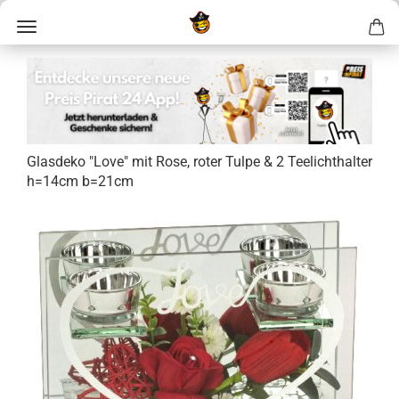
Glas­de­ko "Love" mit Rose, roter Tulpe & 2 Tee­licht­hal­ter
h=14cm b=21cm